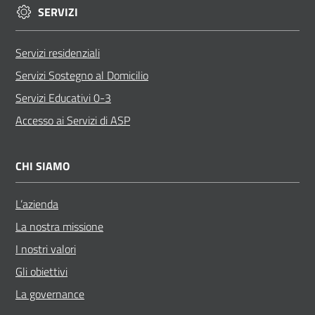
SERVIZI
Posti
Privati
Servizi residenziali
Servizi Sostegno al Domicilio
Servizi Educativi 0-3
Seguici
su
Accesso ai Servizi di ASP
CHI SIAMO
L’azienda
La nostra missione
I nostri valori
Gli obiettivi
La governance