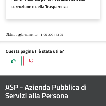
corruzione e della Trasparenza
Documenti
e
atti
11-05-2021 13:05
Ultimo aggiornamento
:
ASP
Questa pagina ti è stata utile?
e
il
Territorio
ASP
- Azienda Pubblica di
Servizi alla Persona
Progetti