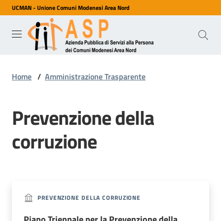
UCMAN - Unione Comuni Modenesi Area Nord
Vai al contenuto
Vai alla navigazione
Vai al footer
ASP
Azienda
Pubblica
di Servizi
alla
Home
/
Amministrazione Trasparente
Persona
dei
Comuni
Modenesi
Prevenzione della
Area
Nord
corruzione
Servizi
PREVENZIONE DELLA CORRUZIONE
Chi
siamo
Piano Triennale per la Prevenzione della