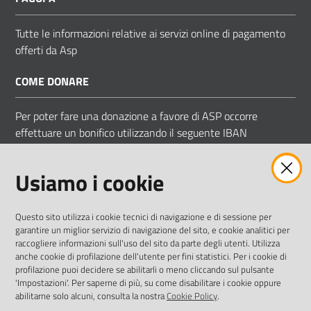
Tutte le informazioni relative ai servizi online di pagamento
offerti da Asp
COME DONARE
Per poter fare una donazione a favore di ASP occorre
effettuare un bonifico utilizzando il seguente IBAN
IT 83 D 05034 66850 000000009058
Usiamo i cookie
Intestato ad ASP COMUNI MODENESI AREA NORD
Questo sito utilizza i cookie tecnici di navigazione e di sessione per
garantire un miglior servizio di navigazione del sito, e cookie analitici per
raccogliere informazioni sull'uso del sito da parte degli utenti. Utilizza
anche cookie di profilazione dell'utente per fini statistici. Per i cookie di
Vai alla pagina
profilazione puoi decidere se abilitarli o meno cliccando sul pulsante
'Impostazioni'. Per saperne di più, su come disabilitare i cookie oppure
Obiettivi di accessibilità
abilitarne solo alcuni, consulta la nostra
Cookie Policy
.