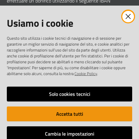
effettuare un bonifico utilizzando il seguente IBAN
IT 83 D 05034 66850 000000009058
Usiamo i cookie
Intestato ad ASP COMUNI MODENESI AREA NORD
Questo sito utilizza i cookie tecnici di navigazione e di sessione per
garantire un miglior servizio di navigazione del sito, e cookie analitici per
raccogliere informazioni sull'uso del sito da parte degli utenti. Utilizza
anche cookie di profilazione dell'utente per fini statistici. Per i cookie di
Vai alla pagina
profilazione puoi decidere se abilitarli o meno cliccando sul pulsante
'Impostazioni'. Per saperne di più, su come disabilitare i cookie oppure
Obiettivi di accessibilità
abilitarne solo alcuni, consulta la nostra
Cookie Policy
.
Dichiarazione di accessibilità
Cookie policy
Solo cookies tecnici
Note legali
Accetta tutti
Privacy policy
Mappa del sito
Cambia le impostazioni