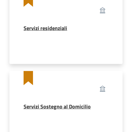
Documenti
e
Servizi residenziali
atti
ASP
e
il
Territorio
Servizi Sostegno al Domicilio
Progetti