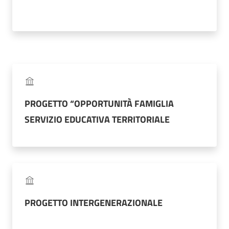
Documenti
e
atti
ASP
PROGETTO “OPPORTUNITÀ FAMIGLIA
e
SERVIZIO EDUCATIVA TERRITORIALE
il
Territorio
PROGETTO INTERGENERAZIONALE
Progetti
Menu selezionato