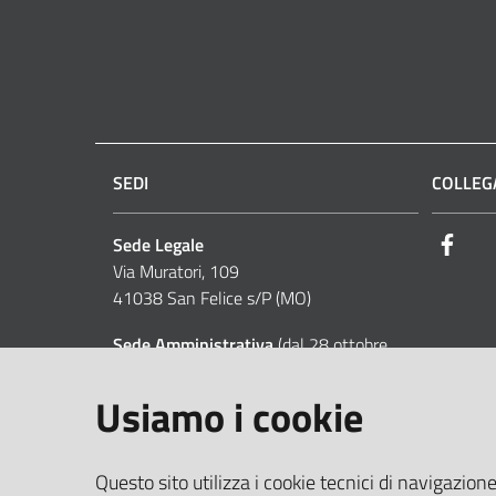
SEDI
COLLEGA
Sede Legale
Face
Via Muratori, 109
41038 San Felice s/P (MO)
Sede Amministrativa
(dal 28 ottobre
2014)
Via Posta Vecchia, 30
Usiamo i cookie
41037 Mirandola (MO)
tel 0535/82688 - fax 0535 /81563
Questo sito utilizza i cookie tecnici di navigazione