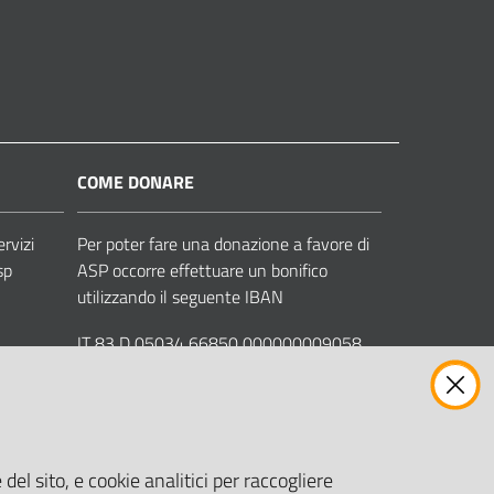
COME DONARE
ervizi
Per poter fare una donazione a favore di
sp
ASP occorre effettuare un bonifico
utilizzando il seguente IBAN
IT 83 D 05034 66850 000000009058
Intestato ad ASP COMUNI MODENESI
AREA NORD
del sito, e cookie analitici per raccogliere