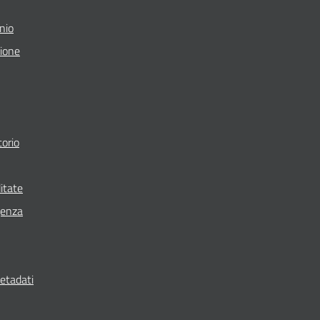
nio
zione
torio
itate
genza
metadati