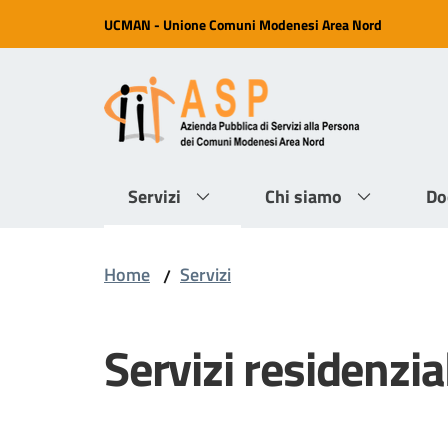
Vai al contenuto
Vai alla navigazione
Vai al footer
UCMAN - Unione Comuni Modenesi Area Nord
Servizi
Chi siamo
Do
Home
Servizi
/
Servizi residenzia