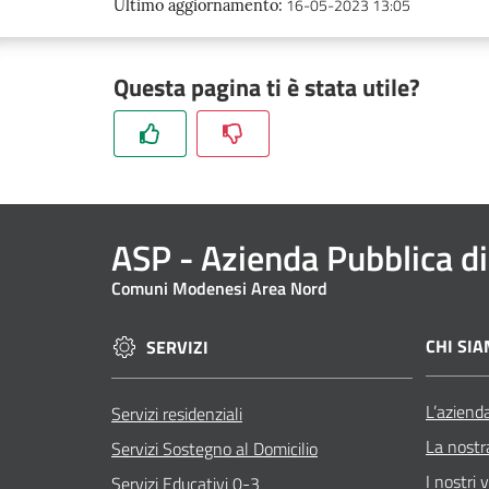
16-05-2023 13:05
Ultimo aggiornamento
:
Questa pagina ti è stata utile?
ASP
- Azienda Pubblica di
Comuni Modenesi Area Nord
CHI SI
SERVIZI
L’aziend
Servizi residenziali
La nostr
Servizi Sostegno al Domicilio
I nostri v
Servizi Educativi 0-3