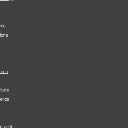
nio
zione
torio
itate
genza
metadati