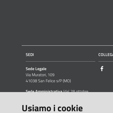
SEDI
COLLEGA
Sede Legale
Face
Via Muratori, 109
41038 San Felice s/P (MO)
Sede Amministrativa
(dal 28 ottobre
2014)
Via Posta Vecchia, 30
Usiamo i cookie
41037 Mirandola (MO)