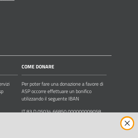
COME DONARE
ervizi
Per poter fare una donazione a favore di
sp
ASP occorre effettuare un bonifico
utilizzando il seguente IBAN
IT 83 D 05034 66850 000000009058
Intestato ad ASP COMUNI MODENESI
AREA NORD