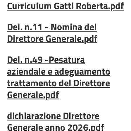
Curriculum Gatti Roberta.pdf
Documenti
Del. n.11 - Nomina del
e
atti
Direttore Generale.pdf
Del. n.49 -Pesatura
ASP
e
aziendale e adeguamento
il
Territorio
trattamento del Direttore
Generale.pdf
dichiarazione Direttore
Progetti
Generale anno 2026.pdf