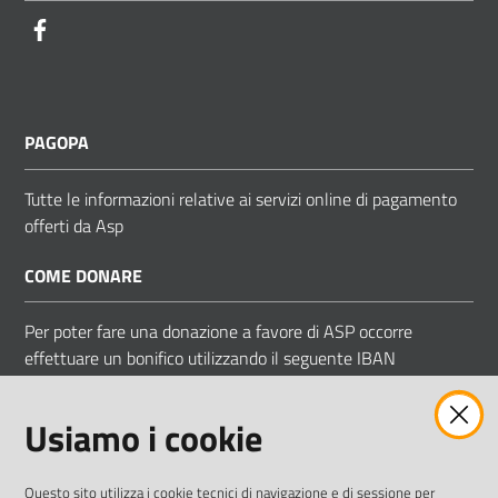
Facebook
PAGOPA
Tutte le informazioni relative ai servizi online di pagamento
offerti da Asp
COME DONARE
Per poter fare una donazione a favore di ASP occorre
effettuare un bonifico utilizzando il seguente IBAN
IT 83 D 05034 66850 000000009058
Usiamo i cookie
Intestato ad ASP COMUNI MODENESI AREA NORD
Questo sito utilizza i cookie tecnici di navigazione e di sessione per