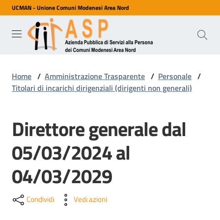
UCMAN - Unione Comuni Modenesi Area Nord
Vai al contenuto
Vai alla navigazione
Vai al footer
ASP
Azienda
Pubblica
di Servizi
alla
Home
/
Amministrazione Trasparente
/
Personale
/
Persona
dei
Titolari di incarichi dirigenziali (dirigenti non generali)
Comuni
Modenesi
Area
Direttore generale dal
Nord
05/03/2024 al
Servizi
04/03/2029
Condividi
Vedi azioni
Chi
siamo