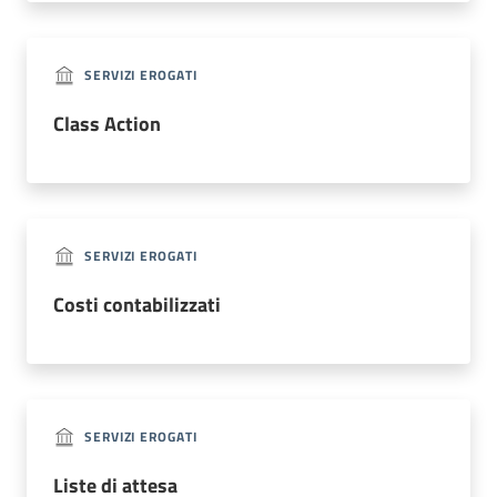
Documenti
SERVIZI EROGATI
e
Class Action
atti
ASP
e
SERVIZI EROGATI
il
Territorio
Costi contabilizzati
SERVIZI EROGATI
Progetti
Liste di attesa