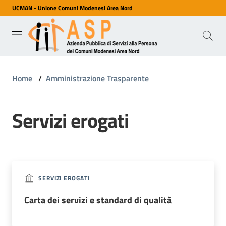
UCMAN - Unione Comuni Modenesi Area Nord
Vai al contenuto
Vai alla navigazione
Vai al footer
ASP
Azienda
Pubblica
di Servizi
alla
Home
/
Amministrazione Trasparente
Persona
dei
Comuni
Modenesi
Servizi erogati
Area
Nord
Servizi
SERVIZI EROGATI
Carta dei servizi e standard di qualità
Chi
siamo