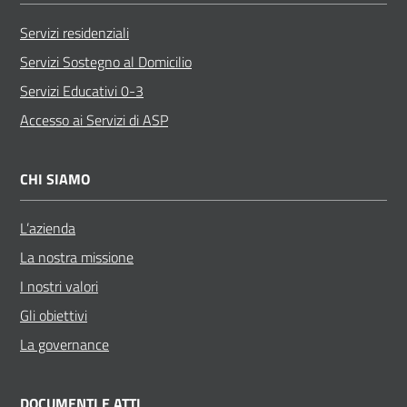
Posti
Servizi residenziali
Privati
Servizi Sostegno al Domicilio
Servizi Educativi 0-3
Accesso ai Servizi di ASP
Seguici
su
CHI SIAMO
L’azienda
La nostra missione
I nostri valori
Gli obiettivi
La governance
DOCUMENTI E ATTI