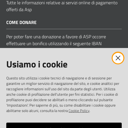
Tutte le informazioni relative ai servizi online di pagamento
offerti da Asp
COME DONARE
Per poter fare una donazione a favore di ASP occorre
effettuare un bonifico utilizzando il seguente IBAN
IT 83 D 05034 66850 000000009058
Usiamo i cookie
Intestato ad ASP COMUNI MODENESI AREA NORD
Questo sito utilizza i cookie tecnici di navigazione e di sessione per
garantire un miglior servizio di navigazione del sito, e cookie analitici per
raccogliere informazioni sull'uso del sito da parte degli utenti. Utilizza
anche cookie di profilazione dell'utente per fini statistici. Per i cookie di
Vai alla pagina
profilazione puoi decidere se abilitarli o meno cliccando sul pulsante
'Impostazioni'. Per saperne di più, su come disabilitare i cookie oppure
Obiettivi di accessibilità
abilitarne solo alcuni, consulta la nostra
Cookie Policy
.
Dichiarazione di accessibilità