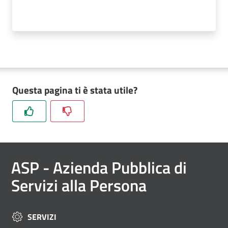
Documenti
e
atti
Questa pagina ti è stata utile?
ASP
e
il
Territorio
ASP
- Azienda Pubblica di
Servizi alla Persona
Progetti
SERVIZI