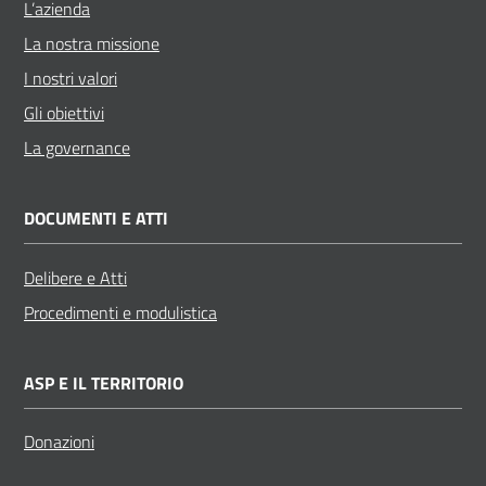
L’azienda
Posti
La nostra missione
Privati
I nostri valori
Gli obiettivi
La governance
Seguici
su
DOCUMENTI E ATTI
Delibere e Atti
Procedimenti e modulistica
ASP E IL TERRITORIO
Donazioni