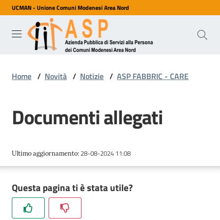
UCMAN - Unione Comuni Modenesi Area Nord
Vai al contenuto
Vai alla navigazione
Vai al footer
ASP
Azienda
Pubblica
di Servizi
alla
Home
/
Novità
/
Notizie
/
ASP FABBRIC - CARE
Persona
dei
Comuni
Modenesi
Documenti allegati
Area
Nord
28-08-2024 11:08
Ultimo aggiornamento
:
Servizi
Questa pagina ti è stata utile?
Chi
siamo