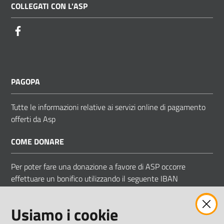
COLLEGATI CON L'ASP
Facebook
PAGOPA
Tutte le informazioni relative ai servizi online di pagamento
offerti da Asp
COME DONARE
Per poter fare una donazione a favore di ASP occorre
effettuare un bonifico utilizzando il seguente IBAN
IT 83 D 05034 66850 000000009058
Usiamo i cookie
Intestato ad ASP COMUNI MODENESI AREA NORD