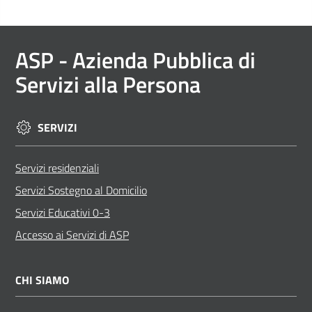
Documenti
ASP
- Azienda Pubblica di
e
Servizi alla Persona
atti
SERVIZI
ASP
e
Servizi residenziali
il
Territorio
Servizi Sostegno al Domicilio
Servizi Educativi 0-3
Accesso ai Servizi di ASP
CHI SIAMO
Progetti